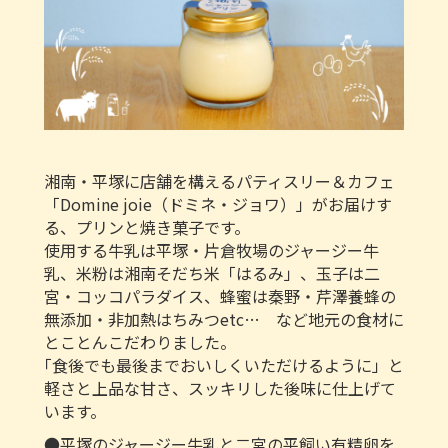
湘南・平塚に店舗を構えるパティスリー＆カフェ
「Domine joie（ドミネ・ジョワ）」がお届けす
る、プリンと焼き菓子です。
使用する牛乳は平塚・片倉牧場のジャージー牛
乳、米粉は湘南そだち米「はるみ」、玉子は二
宮・コッコパラダイス、蜂蜜は秦野・芹澤養蜂の
無添加・非加熱はちみつetc… など地元の食材に
とことんこだわりました。
｢食後でも最後までおいしくいただけるように」と
軽さと上品な甘さ、スッキリした後味に仕上げて
います。
●平塚のジャージー牛乳と二宮の平飼い有精卵を