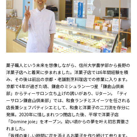
菓子職人という未来を想像しながら、信州大学農学部から長野の
洋菓子店へと着実に歩まれました。洋菓子店では6年間経験を積
み、その後は前出の京都・老舗割烹料理店での修業に入ります。
京都で4年が過ぎた頃、鎌倉のミシュラン一つ星「鎌倉山倶楽
部」からティーサロン立ち上げの誘いがあり、Uターン。「ティ
ーサロン鎌倉山倶楽部」では、和食ランチとスイーツを任される
店長兼シェフパティシエとして、和食と洋菓子の二刀流を存分に
発揮。2020年に惜しまれつつ閉店した後、平塚で洋菓子店
「Domine joie」をオープン。幼い頃からの夢を叶え初志貫徹さ
れました。
「皆様の楽しい時間に花を添えるお菓子を作り続けて参ります。