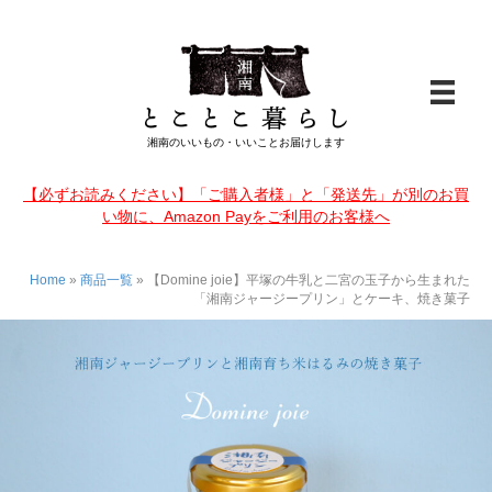
湘南のいいもの・いいことお届けします
【必ずお読みください】「ご購入者様」と「発送先」が別のお買
い物に、Amazon Payをご利用のお客様へ
Home
»
商品一覧
»
【Domine joie】平塚の牛乳と二宮の玉子から生まれた
「湘南ジャージープリン」とケーキ、焼き菓子