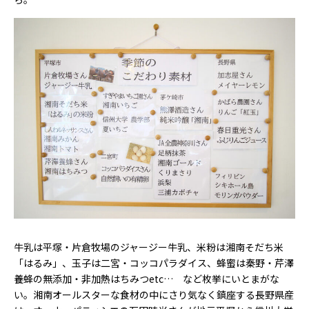
牛乳は平塚・片倉牧場のジャージー牛乳、米粉は湘南そだち米
「はるみ」、玉子は二宮・コッコパラダイス、蜂蜜は秦野・芹澤
養蜂の無添加・非加熱はちみつetc… など枚挙にいとまがな
い。湘南オールスターな食材の中にさり気なく鎮座する長野県産