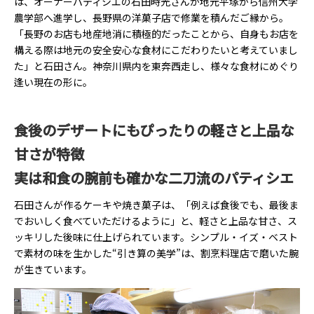
は、オーナーパティシエの石田時光さんが地元平塚から信州大学
農学部へ進学し、長野県の洋菓子店で修業を積んだご縁から。
「長野のお店も地産地消に積極的だったことから、自身もお店を
構える際は地元の安全安心な食材にこだわりたいと考えていまし
た」と石田さん。神奈川県内を東奔西走し、様々な食材にめぐり
逢い現在の形に。
食後のデザートにもぴったりの軽さと上品な
甘さが特徴
実は和食の腕前も確かな二刀流のパティシエ
石田さんが作るケーキや焼き菓子は、「例えば食後でも、最後ま
でおいしく食べていただけるように」と、軽さと上品な甘さ、ス
ッキリした後味に仕上げられています。シンプル・イズ・ベスト
で素材の味を生かした“引き算の美学”は、割烹料理店で磨いた腕
が生きています。