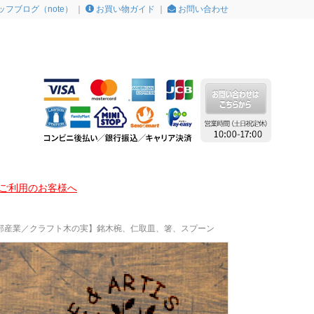
ッフブログ（note）
｜
お買い物ガイド
｜
お問い合わせ
をご利用のお客様へ
部産業／クラフト木の実】銘木椀、仁取皿、箸、スプーン