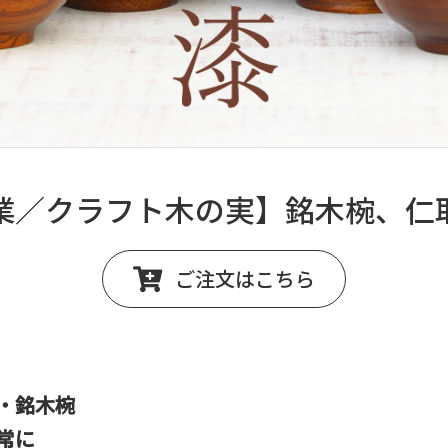
業／クラフト木の実】銘木椀、仁
ご注文はこちら
・銘木椀
常に